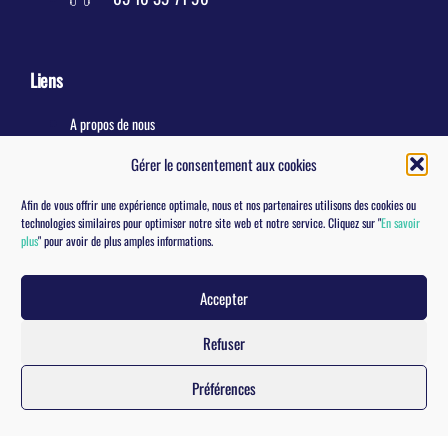
Liens
A propos de nous
Gérer le consentement aux cookies
Contactez-nous
Afin de vous offrir une expérience optimale, nous et nos partenaires utilisons des cookies ou
technologies similaires pour optimiser notre site web et notre service. Cliquez sur "
En savoir
plus
" pour avoir de plus amples informations.
Réseaux sociaux
Accepter
Refuser
Préférences
© 2020 AWA Solutions |
Mentions légales