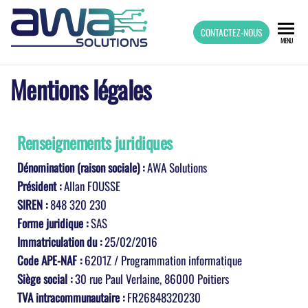
AWA
Applications
CONTACTEZ-NOUS
MENU
Web pour
Associations
SOLUTIONS
Mentions légales
Renseignements juridiques
Dénomination (raison sociale) :
AWA Solutions
Président :
Allan FOUSSE
SIREN :
848 320 230
Forme juridique :
SAS
Immatriculation du :
25/02/2016
Code APE-NAF :
6201Z / Programmation informatique
Siège social :
30 rue Paul Verlaine, 86000 Poitiers
TVA intracommunautaire :
FR26848320230